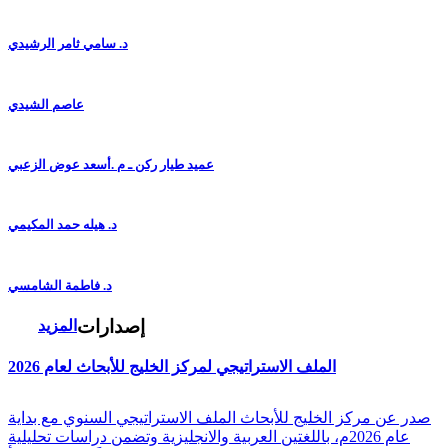
د. سامي ثامر الرشيدي
عاصم الشيدي
عميد طيار ركن ـ م .أسعد عوض الزعبي
د. هيله حمد المكيمي
د. فاطمة الشامسي
إصدارات
المزيد
الملف الاستراتيجي لمركز الخليج للأبحاث لعام 2026
صدر عن مركز الخليج للأبحاث الملف الاستراتيجي السنوي مع بداية
عام 2026م، باللغتين العربية والانجليزية وتضمن دراسات تحليلية