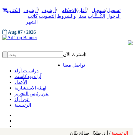
/
/
/
/
/
تسجيل
تسجيل
أعلن
الاحكام
أرشيف
أرشيف
الكتاب
الدخول
الكُــتَّـاب
معنا
والشروط
التصويت
كاتب
الشهر
Aug 07 / 2026
إشترك الآن!
تواصل معنا
دراسات آراء
آراء بودكاست
الأعداد
الهيئة الاستشارية
عن رئيس التحرير
عن آراء
الرئيسية
الرئيسية
/ أ.د. طلال صالح بنّان