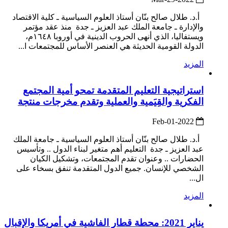
أ.د. طلال صالح بنّان أستاذ العلوم السياسية ـ كلية الاقتصاد
والإدارة ـ جامعة الملك عبد العزيز ـ جدة منذ عقد مؤتمر
ويستفاليا، الذي أنهى الحروب الدينية في أوروبا ١٦٤٨م،
الدولة القومية الحديثة هي العنصر الأساس للمجتمعات ا...
المزيد
استراتيجية التعليم المتقدمة تمحو أمية المجتمع
الفكرية والقِيَمية والعملية وتقدم مخرجات منتجة
2022-Feb-01
أ.د. طلال صالح بنّان أستاذ العلوم السياسية ـ جامعة الملك
عبد العزيز ـ جدة التعليم أهم متغير لبناء الدول .. وتأسيس
الحضارات .. وعنوان تقدم المجتمعات، وتشكيل الكيان
الشخصي للإنسان. جميع الدول المتقدمة تنفق بسخاء على
ال...
المزيد
يناير 2021: محطة قطار الفاشية في أمريكا والإقبال