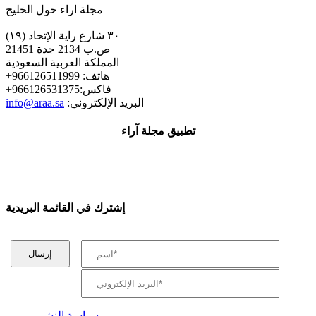
مجلة اراء حول الخليج
٣٠ شارع راية الإتحاد (١٩)
ص.ب 2134 جدة 21451
المملكة العربية السعودية
+هاتف: 966126511999
+فاكس:966126531375
:البريد الإلكتروني
info@araa.sa
تطبيق مجلة آراء
إشترك في القائمة البريدية
سياسة النشر