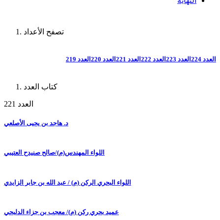
النهاية
تصفح الأعداد
العدد 224
العدد 223
العدد 222
العدد 221
العدد 220
العدد 219
كتاب العدد
العدد 221
د. هاجد بن يحيى الأصلعي
اللواء المهندس(م)/صالح صنيدح العتيبي
اللواء البحري الركن (م) / عبد الله بن جابر الزايدي
عميد بحري ركن (م)/ معجب بن جزاء الدلبحي