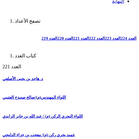
النهاية
تصفح الأعداد
العدد 224
العدد 223
العدد 222
العدد 221
العدد 220
العدد 219
كتاب العدد
العدد 221
د. هاجد بن يحيى الأصلعي
اللواء المهندس(م)/صالح صنيدح العتيبي
اللواء البحري الركن (م) / عبد الله بن جابر الزايدي
عميد بحري ركن (م)/ معجب بن جزاء الدلبحي