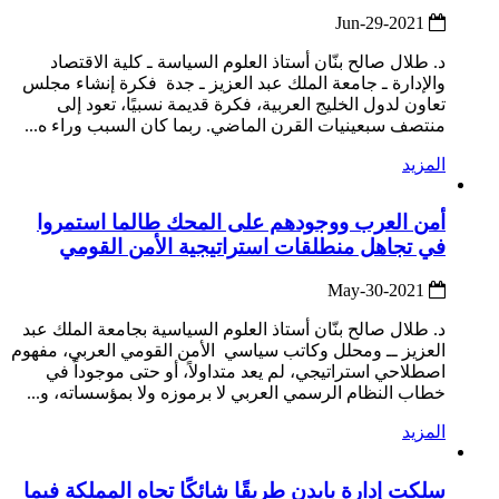
2021-Jun-29
د. طلال صالح بنّان أستاذ العلوم السياسة ـ كلية الاقتصاد
والإدارة ـ جامعة الملك عبد العزيز ـ جدة فكرة إنشاء مجلس
تعاون لدول الخليج العربية، فكرة قديمة نسبيًا، تعود إلى
منتصف سبعينيات القرن الماضي. ربما كان السبب وراء ه...
المزيد
أمن العرب ووجودهم على المحك طالما استمروا
في تجاهل منطلقات استراتيجية الأمن القومي
2021-May-30
د. طلال صالح بنّان أستاذ العلوم السياسية بجامعة الملك عبد
العزيز ــ ومحلل وكاتب سياسي الأمن القومي العربي، مفهوم
اصطلاحي استراتيجي، لم يعد متداولاً، أو حتى موجوداً في
خطاب النظام الرسمي العربي لا برموزه ولا بمؤسساته، و...
المزيد
سلكت إدارة بايدن طريقًا شائكًا تجاه المملكة فيما