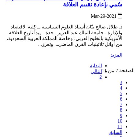
سُمي بإعادة تقييم العلاقة
2021-Mar-29
د. طلال صالح بنّان أستاذ العلوم السياسية ــ كلية الاقتصاد
والإدارة ـ جامعة الملك عبد العزيز ـ جدة يبدأ تاريخ العلاقة
الأمريكية بالخليج العربي، وخاصة المملكة العربية السعودية،
من أوائل ثلاثينيات القرن الماضي... وتعزز...
المزيد
البداية
الصفحة 7 من 11
التالي
2
3
4
5
6
7
8
9
10
11
السابق