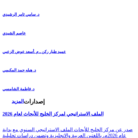
د. سامي ثامر الرشيدي
عاصم الشيدي
عميد طيار ركن ـ م .أسعد عوض الزعبي
د. هيله حمد المكيمي
د. فاطمة الشامسي
إصدارات
المزيد
الملف الاستراتيجي لمركز الخليج للأبحاث لعام 2026
صدر عن مركز الخليج للأبحاث الملف الاستراتيجي السنوي مع بداية
عام 2026م، باللغتين العربية والانجليزية وتضمن دراسات تحليلية