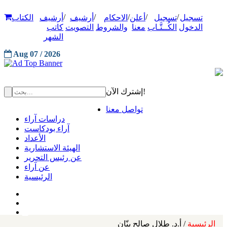
/
/
/
/
/
تسجيل
تسجيل
أعلن
الاحكام
أرشيف
أرشيف
الكتاب
الدخول
الكُــتَّـاب
معنا
والشروط
التصويت
كاتب
الشهر
Aug 07 / 2026
إشترك الآن!
تواصل معنا
دراسات آراء
آراء بودكاست
الأعداد
الهيئة الاستشارية
عن رئيس التحرير
عن آراء
الرئيسية
الرئيسية
/ أ.د. طلال صالح بنّان