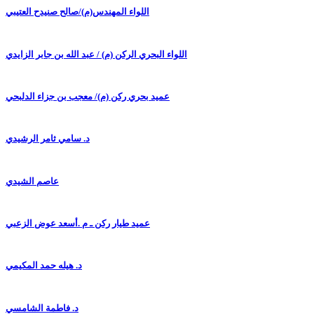
اللواء المهندس(م)/صالح صنيدح العتيبي
اللواء البحري الركن (م) / عبد الله بن جابر الزايدي
عميد بحري ركن (م)/ معجب بن جزاء الدلبحي
د. سامي ثامر الرشيدي
عاصم الشيدي
عميد طيار ركن ـ م .أسعد عوض الزعبي
د. هيله حمد المكيمي
د. فاطمة الشامسي