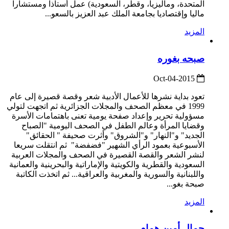
المتحدة، وماليزيا، وقطر، السعودية) عمل أستاذا ومستشارا
ماليا وإقتصاديا بجامعة الملك عبد العزيز بالسعو...
المزيد
صبحه بغوره
2015-Oct-04
تعود بداية نشرها للأعمال الأدبية شعر وقصة قصيرة إلى عام
1999 في معظم الصحف والمجلات الجزائرية ثم اتجهت لتولي
مسؤولية تحرير وإعداد صفحة يومية تعنى باهتمامات الأسرة
وقضايا المرأة وعالم الطفل في الصحف اليومية "الصباح
الجديد" و"النهار" و"الشروق" وأثرت صحيفة " الحقائق"
الأسبوعية بعمود الرأي الشهير "فضفضة" ثم انتقلت سريعا
لنشر الشعر والقصة القصيرة في الصحف والمجلات العربية
السعودية والقطرية والكويتية والإماراتية والبحرينية والعمانية
واللبنانية والسورية والمغربية والعراقية... ثم اتخذت الكاتبة
صبحة بغو...
المزيد
جمال أمين همام