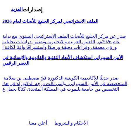
إصدارات
المزيد
الملف الاستراتيجي لمركز الخليج للأبحاث لعام 2026
صدر عن مركز الخليج للأبحاث الملف الاستراتيجي السنوي مع بداية
عام 2026م، باللغتين العربية والانجليزية وتضمن دراسات تحليلية
ورؤى معمقة، وقراءات دقيقة ورصدًا واستشرافًا وافيًا لكافة أ
الأمن السيبراني استكشاف الأبعاد التقنية والقانونية والإنسانية في
العصر الرقمي
صدر حديثًا للأكاديمية الكويتية الدكتورة فَيّ مصطفى بن سلامة
المتخصصة في الأمن السيبراني، والتي نالت درجة الدكتوراه في هذا
التخصص من جامعة بليموث في المملكة المتحدة، كتابًا يحمل ع
|
الأحكام والشروط
أعلن معنا