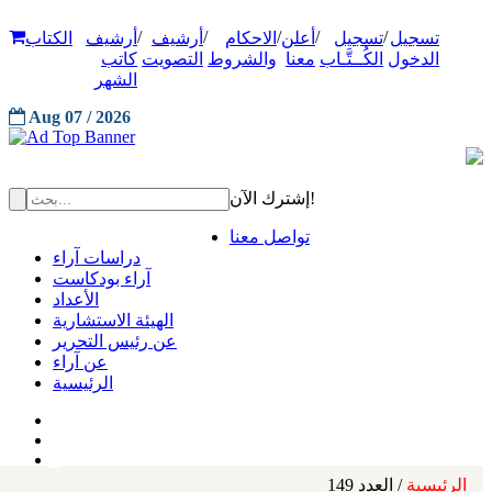
/
/
/
/
/
تسجيل
تسجيل
أعلن
الاحكام
أرشيف
أرشيف
الكتاب
الدخول
الكُــتَّـاب
معنا
والشروط
التصويت
كاتب
الشهر
Aug 07 / 2026
إشترك الآن!
تواصل معنا
دراسات آراء
آراء بودكاست
الأعداد
الهيئة الاستشارية
عن رئيس التحرير
عن آراء
الرئيسية
الرئيسية
/ العدد 149