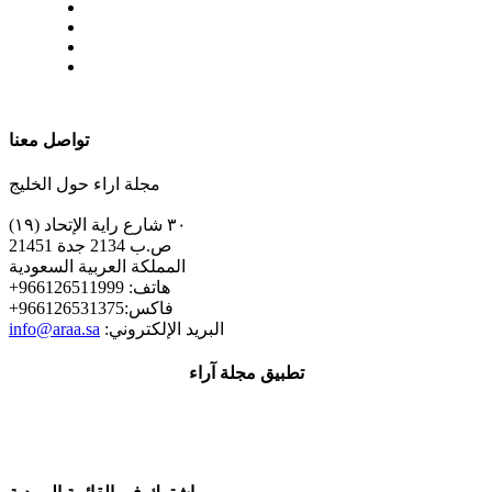
| تابعنا على
تواصل معنا
مجلة اراء حول الخليج
٣٠ شارع راية الإتحاد (١٩)
ص.ب 2134 جدة 21451
المملكة العربية السعودية
+هاتف: 966126511999
+فاكس:966126531375
:البريد الإلكتروني
info@araa.sa
تطبيق مجلة آراء