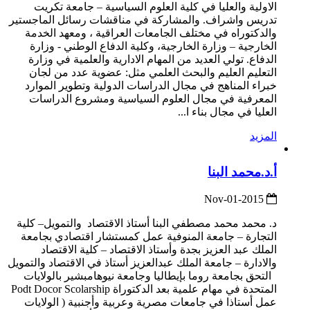
الاولية والعليا في كلية العلوم السياسية – جامعة تكريت
تدريس واشراف. والمشاركة في مناقشات رسائل الماجستير
والدكتوراه في مختلف الجامعات العراقية ، ومعهد الخدمة
الخارجية – وزارة الخارجية، وكلية الدفاع الوطني - وزارة
الدفاع. تولي العديد من المهام الادارية والعلمية في وزارة
التعليم العليم والبحث العلمي مثل: عضوية عدد من لجان
خبراء المناهج في مجال الدراسات الدولية وتطوير الموارد
المعرفية في مجال العلوم السياسية ومشروع الدراسات
العليا في مجال بناء ا...
المزيد
أ.د.محمد البنا
2015-Nov-01
د. محمد محمد مصطفي البنا أستاذ الاقتصاد والتمويل– كلية
التجارة – جامعة المنوفية عمل كمستشار اقتصادي بجامعة
الملك عبد العزيز بجدة وأستاذ الاقتصاد – كلية الاقتصاد
والادارة – جامعة الملك عبدالعزيز أستاذ في الاقتصاد والتمويل
التحق بجامعة روما بإيطاليا وجامعة نيوهامبشير بالولايات
المتحدة في مهام علمية بعد الدكتوراة Podt Docor Scolarship
عمل أستاذا في جامعات مصرية وعربية وأجنبية ( الولايات