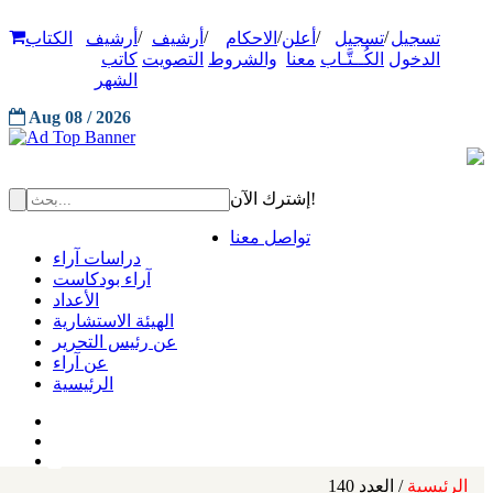
/
/
/
/
/
تسجيل
تسجيل
أعلن
الاحكام
أرشيف
أرشيف
الكتاب
الدخول
الكُــتَّـاب
معنا
والشروط
التصويت
كاتب
الشهر
Aug 08 / 2026
إشترك الآن!
تواصل معنا
دراسات آراء
آراء بودكاست
الأعداد
الهيئة الاستشارية
عن رئيس التحرير
عن آراء
الرئيسية
الرئيسية
/ العدد 140