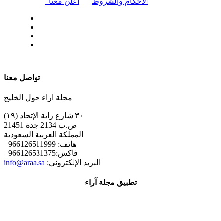
|
الأحكام والشروط
أعلن معنا
| تابعنا على
تواصل معنا
مجلة اراء حول الخليج
٣٠ شارع راية الإتحاد (١٩)
ص.ب 2134 جدة 21451
المملكة العربية السعودية
+هاتف: 966126511999
+فاكس:966126531375
:البريد الإلكتروني
info@araa.sa
تطبيق مجلة آراء