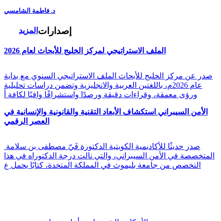
د. فاطمة الشامسي
إصدارات
المزيد
الملف الاستراتيجي لمركز الخليج للأبحاث لعام 2026
صدر عن مركز الخليج للأبحاث الملف الاستراتيجي السنوي مع بداية
عام 2026م، باللغتين العربية والانجليزية وتضمن دراسات تحليلية
ورؤى معمقة، وقراءات دقيقة ورصدًا واستشرافًا وافيًا لكافة أ
الأمن السيبراني استكشاف الأبعاد التقنية والقانونية والإنسانية في
العصر الرقمي
صدر حديثًا للأكاديمية الكويتية الدكتورة فَيّ مصطفى بن سلامة
المتخصصة في الأمن السيبراني، والتي نالت درجة الدكتوراه في هذا
التخصص من جامعة بليموث في المملكة المتحدة، كتابًا يحمل ع