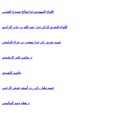
اللواء المهندس(م)/صالح صنيدح العتيبي
اللواء البحري الركن (م) / عبد الله بن جابر الزايدي
عميد بحري ركن (م)/ معجب بن جزاء الدلبحي
د. سامي ثامر الرشيدي
عاصم الشيدي
عميد طيار ركن ـ م .أسعد عوض الزعبي
د. هيله حمد المكيمي