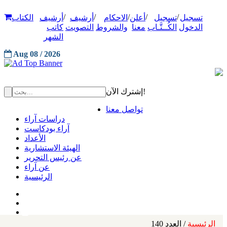
/
/
/
/
/
تسجيل
تسجيل
أعلن
الاحكام
أرشيف
أرشيف
الكتاب
الدخول
الكُــتَّـاب
معنا
والشروط
التصويت
كاتب
الشهر
Aug 08 / 2026
إشترك الآن!
تواصل معنا
دراسات آراء
آراء بودكاست
الأعداد
الهيئة الاستشارية
عن رئيس التحرير
عن آراء
الرئيسية
الرئيسية
/ العدد 140