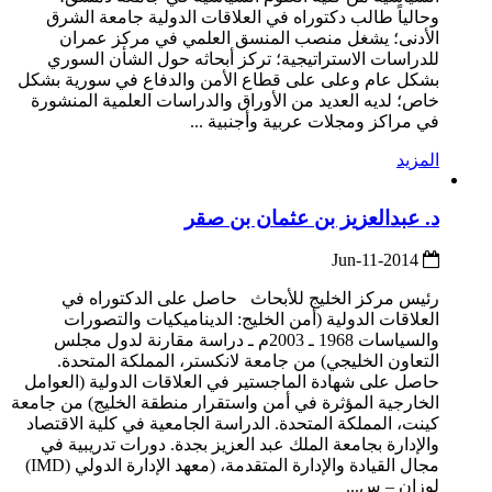
وحالياً طالب دكتوراه في العلاقات الدولية جامعة الشرق
الأدنى؛ يشغل منصب المنسق العلمي في مركز عمران
للدراسات الاستراتيجية؛ تركز أبحاثه حول الشأن السوري
بشكل عام وعلى على قطاع الأمن والدفاع في سورية بشكل
خاص؛ لديه العديد من الأوراق والدراسات العلمية المنشورة
في مراكز ومجلات عربية وأجنبية ...
المزيد
د. عبدالعزيز بن عثمان بن صقر
2014-Jun-11
رئيس مركز الخليج للأبحاث حاصل على الدكتوراه في
العلاقات الدولية (أمن الخليج: الديناميكيات والتصورات
والسياسات 1968 ـ 2003م ـ دراسة مقارنة لدول مجلس
التعاون الخليجي) من جامعة لانكستر، المملكة المتحدة.
حاصل على شهادة الماجستير في العلاقات الدولية (العوامل
الخارجية المؤثرة في أمن واستقرار منطقة الخليج) من جامعة
كينت، المملكة المتحدة. الدراسة الجامعية في كلية الاقتصاد
والإدارة بجامعة الملك عبد العزيز بجدة. دورات تدريبية في
مجال القيادة والإدارة المتقدمة، (معهد الإدارة الدولي (IMD)
لوزان – س...