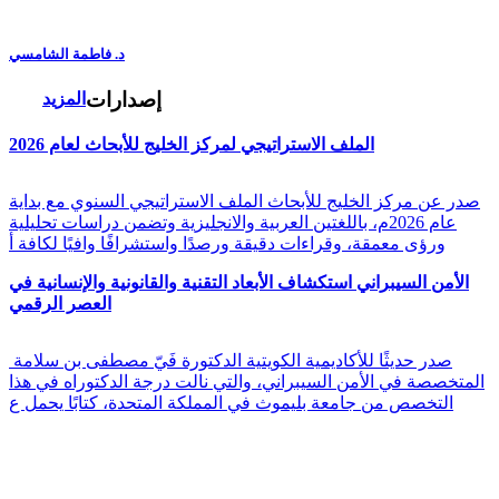
د. فاطمة الشامسي
إصدارات
المزيد
الملف الاستراتيجي لمركز الخليج للأبحاث لعام 2026
صدر عن مركز الخليج للأبحاث الملف الاستراتيجي السنوي مع بداية
عام 2026م، باللغتين العربية والانجليزية وتضمن دراسات تحليلية
ورؤى معمقة، وقراءات دقيقة ورصدًا واستشرافًا وافيًا لكافة أ
الأمن السيبراني استكشاف الأبعاد التقنية والقانونية والإنسانية في
العصر الرقمي
صدر حديثًا للأكاديمية الكويتية الدكتورة فَيّ مصطفى بن سلامة
المتخصصة في الأمن السيبراني، والتي نالت درجة الدكتوراه في هذا
التخصص من جامعة بليموث في المملكة المتحدة، كتابًا يحمل ع