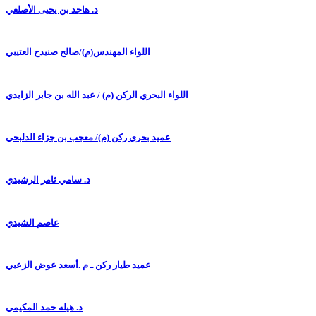
د. هاجد بن يحيى الأصلعي
اللواء المهندس(م)/صالح صنيدح العتيبي
اللواء البحري الركن (م) / عبد الله بن جابر الزايدي
عميد بحري ركن (م)/ معجب بن جزاء الدلبحي
د. سامي ثامر الرشيدي
عاصم الشيدي
عميد طيار ركن ـ م .أسعد عوض الزعبي
د. هيله حمد المكيمي