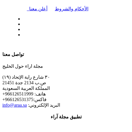
|
الأحكام والشروط
أعلن معنا
| تابعنا على
تواصل معنا
مجلة اراء حول الخليج
٣٠ شارع راية الإتحاد (١٩)
ص.ب 2134 جدة 21451
المملكة العربية السعودية
+هاتف: 966126511999
+فاكس:966126531375
:البريد الإلكتروني
info@araa.sa
تطبيق مجلة آراء