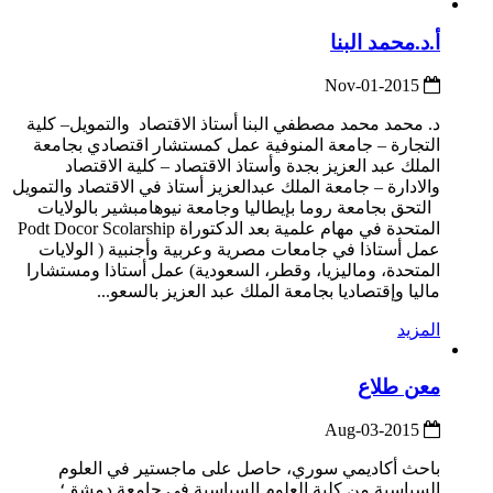
أ.د.محمد البنا
2015-Nov-01
د. محمد محمد مصطفي البنا أستاذ الاقتصاد والتمويل– كلية
التجارة – جامعة المنوفية عمل كمستشار اقتصادي بجامعة
الملك عبد العزيز بجدة وأستاذ الاقتصاد – كلية الاقتصاد
والادارة – جامعة الملك عبدالعزيز أستاذ في الاقتصاد والتمويل
التحق بجامعة روما بإيطاليا وجامعة نيوهامبشير بالولايات
المتحدة في مهام علمية بعد الدكتوراة Podt Docor Scolarship
عمل أستاذا في جامعات مصرية وعربية وأجنبية ( الولايات
المتحدة، وماليزيا، وقطر، السعودية) عمل أستاذا ومستشارا
ماليا وإقتصاديا بجامعة الملك عبد العزيز بالسعو...
المزيد
معن طلاع
2015-Aug-03
باحث أكاديمي سوري، حاصل على ماجستير في العلوم
السياسية من كلية العلوم السياسية في جامعة دمشق؛