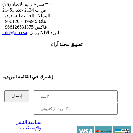
٣٠ شارع راية الإتحاد (١٩)
ص.ب 2134 جدة 21451
المملكة العربية السعودية
+هاتف: 966126511999
+فاكس:966126531375
:البريد الإلكتروني
info@araa.sa
تطبيق مجلة آراء
إشترك في القائمة البريدية
سياسة النشر
والإستكتاب