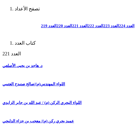
تصفح الأعداد
العدد 224
العدد 223
العدد 222
العدد 221
العدد 220
العدد 219
كتاب العدد
العدد 221
د. هاجد بن يحيى الأصلعي
اللواء المهندس(م)/صالح صنيدح العتيبي
اللواء البحري الركن (م) / عبد الله بن جابر الزايدي
عميد بحري ركن (م)/ معجب بن جزاء الدلبحي