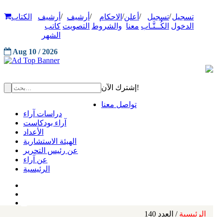
/
/
/
/
/
تسجيل
تسجيل
أعلن
الاحكام
أرشيف
أرشيف
الكتاب
الدخول
الكُــتَّـاب
معنا
والشروط
التصويت
كاتب
الشهر
Aug 10 / 2026
إشترك الآن!
تواصل معنا
دراسات آراء
آراء بودكاست
الأعداد
الهيئة الاستشارية
عن رئيس التحرير
عن آراء
الرئيسية
الرئيسية
/ العدد 140