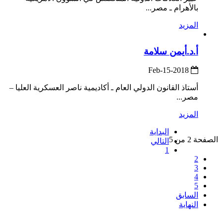
بالأهرام ـ مصر...
المزيد
أ.د.أيمن سلامة
2018-Feb-15
أستاذ القانون الدولي العام ـ أكاديمية ناصر العسكرية العليا –
مصر...
المزيد
البداية
الصفحة 2 من 5
التالي
1
2
3
4
5
السابق
النهاية