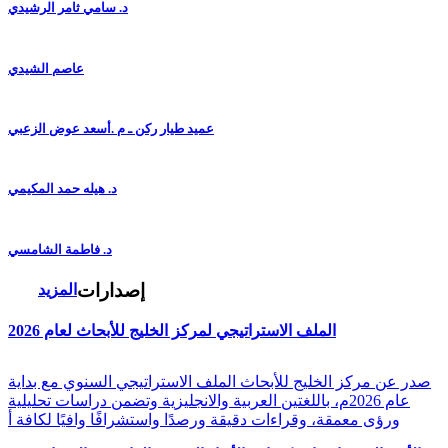
د. سامي ثامر الرشيدي
عاصم الشيدي
عميد طيار ركن ـ م .أسعد عوض الزعبي
د. هيله حمد المكيمي
د. فاطمة الشامسي
إصدارات
المزيد
الملف الاستراتيجي لمركز الخليج للأبحاث لعام 2026
صدر عن مركز الخليج للأبحاث الملف الاستراتيجي السنوي مع بداية
عام 2026م، باللغتين العربية والانجليزية وتضمن دراسات تحليلية
ورؤى معمقة، وقراءات دقيقة ورصدًا واستشرافًا وافيًا لكافة أ