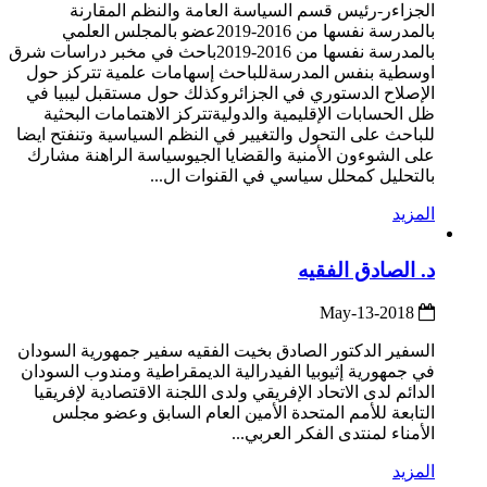
الجزاءر-رئيس قسم السياسة العامة والنظم المقارنة
بالمدرسة نفسها من 2016-2019عضو بالمجلس العلمي
بالمدرسة نفسها من 2016-2019باحث في مخبر دراسات شرق
اوسطية بنفس المدرسةللباحث إسهامات علمية تتركز حول
الإصلاح الدستوري في الجزائروكذلك حول مستقبل ليبيا في
ظل الحسابات الإقليمية والدوليةتتركز الاهتمامات البحثية
للباحث على التحول والتغيير في النظم السياسية وتنفتح ايضا
على الشوءون الأمنية والقضايا الجيوسياسة الراهنة مشارك
بالتحليل كمحلل سياسي في القنوات ال...
المزيد
د. الصادق الفقيه
2018-May-13
السفير الدكتور الصادق بخيت الفقيه سفير جمهورية السودان
في جمهورية إثيوبيا الفيدرالية الديمقراطية ومندوب السودان
الدائم لدى الاتحاد الإفريقي ولدى اللجنة الاقتصادية لإفريقيا
التابعة للأمم المتحدة الأمين العام السابق وعضو مجلس
الأمناء لمنتدى الفكر العربي...
المزيد