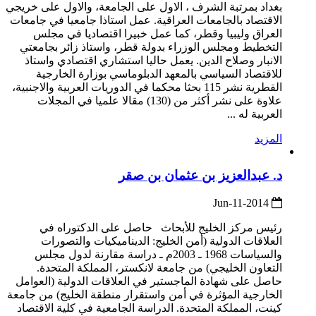
بغداد بمرتبة الشرف ، الاول على الجامعة، والاول على خريجي
الاقتصاد بالجامعات العراقية. عمل استاذا جامعيا في جامعات
العراق وليبيا وقطر، كما عمل خبيرا اقتصاديا في مجلس
التخطيط ومجلس الوزراء بدولة قطر، واستاذ زائر بجامعتي
الانبار وصلاح الدين. يعمل حاليا استشاري اقتصادي واستاذ
للاقتصاد السياسي بالمعهد الدبلوماسي بوزارة الخارجية
القطرية نشر 115 بحثا محكما في الدوريات العربية والاجنبية،
علاوة على نشر أكثر من (130) مقالا علميا في المجلات
العربية له ...
المزيد
د. عبدالعزيز بن عثمان بن صقر
2014-Jun-11
رئيس مركز الخليج للأبحاث حاصل على الدكتوراه في
العلاقات الدولية (أمن الخليج: الديناميكيات والتصورات
والسياسات 1968 ـ 2003م ـ دراسة مقارنة لدول مجلس
التعاون الخليجي) من جامعة لانكستر، المملكة المتحدة.
حاصل على شهادة الماجستير في العلاقات الدولية (العوامل
الخارجية المؤثرة في أمن واستقرار منطقة الخليج) من جامعة
كينت، المملكة المتحدة. الدراسة الجامعية في كلية الاقتصاد