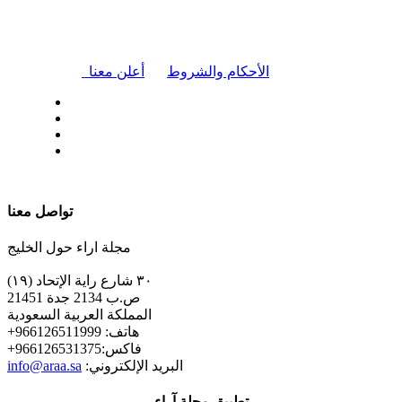
|
الأحكام والشروط
أعلن معنا
| تابعنا على
تواصل معنا
مجلة اراء حول الخليج
٣٠ شارع راية الإتحاد (١٩)
ص.ب 2134 جدة 21451
المملكة العربية السعودية
+هاتف: 966126511999
+فاكس:966126531375
:البريد الإلكتروني
info@araa.sa
تطبيق مجلة آراء