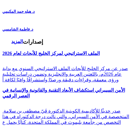
د. هيله حمد المكيمي
د. فاطمة الشامسي
إصدارات
المزيد
الملف الاستراتيجي لمركز الخليج للأبحاث لعام 2026
صدر عن مركز الخليج للأبحاث الملف الاستراتيجي السنوي مع بداية
عام 2026م، باللغتين العربية والانجليزية وتضمن دراسات تحليلية
ورؤى معمقة، وقراءات دقيقة ورصدًا واستشرافًا وافيًا لكافة أ
الأمن السيبراني استكشاف الأبعاد التقنية والقانونية والإنسانية في
العصر الرقمي
صدر حديثًا للأكاديمية الكويتية الدكتورة فَيّ مصطفى بن سلامة
المتخصصة في الأمن السيبراني، والتي نالت درجة الدكتوراه في هذا
التخصص من جامعة بليموث في المملكة المتحدة، كتابًا يحمل ع