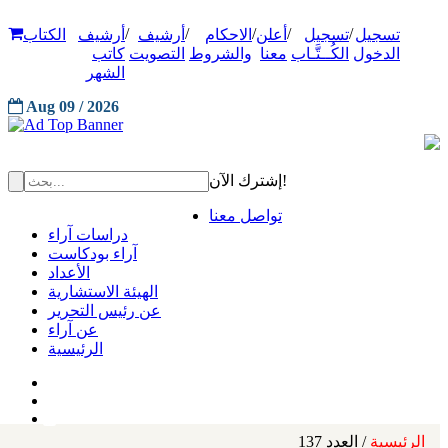
/
/
/
/
/
تسجيل
تسجيل
أعلن
الاحكام
أرشيف
أرشيف
الكتاب
الدخول
الكُــتَّـاب
معنا
والشروط
التصويت
كاتب
الشهر
Aug 09 / 2026
إشترك الآن!
تواصل معنا
دراسات آراء
آراء بودكاست
الأعداد
الهيئة الاستشارية
عن رئيس التحرير
عن آراء
الرئيسية
الرئيسية
/ العدد 137