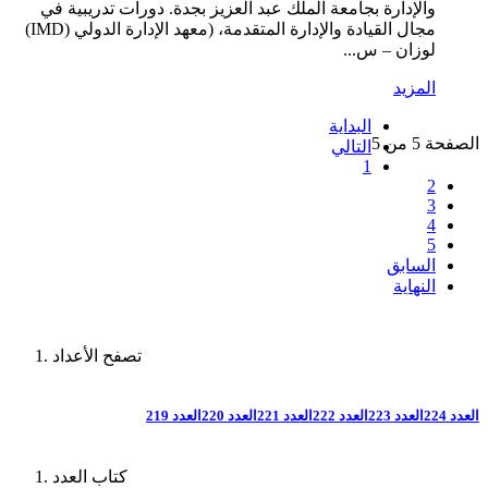
والإدارة بجامعة الملك عبد العزيز بجدة. دورات تدريبية في
مجال القيادة والإدارة المتقدمة، (معهد الإدارة الدولي (IMD)
لوزان – س...
المزيد
البداية
الصفحة 5 من 5
التالي
1
2
3
4
5
السابق
النهاية
تصفح الأعداد
العدد 224
العدد 223
العدد 222
العدد 221
العدد 220
العدد 219
كتاب العدد