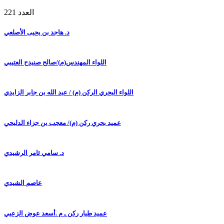
العدد 221
د. هاجد بن يحيى الأصلعي
اللواء المهندس(م)/صالح صنيدح العتيبي
اللواء البحري الركن (م) / عبد الله بن جابر الزايدي
عميد بحري ركن (م)/ معجب بن جزاء الدلبحي
د. سامي ثامر الرشيدي
عاصم الشيدي
عميد طيار ركن ـ م .أسعد عوض الزعبي