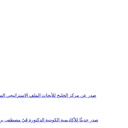
صدر عن مركز الخليج للأبحاث الملف الاستراتيجي السنوي مع بداية عام 2026م، باللغتين العربية والانجليزية وتضمن دراسات تحليلية ورؤى معمقة، 
صدر حديثًا للأكاديمية الكويتية الدكتورة فَيّ مصطفى