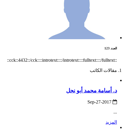
العدد 123
::cck::4432::/cck::::introtext::::/introtext::::fulltext::::/fulltext::
مقالات الكاتب
د. أسامة محمد أبو نحل
2017-Sep-27
...
المزيد