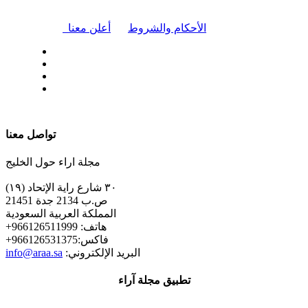
|
الأحكام والشروط
أعلن معنا
| تابعنا على
تواصل معنا
مجلة اراء حول الخليج
٣٠ شارع راية الإتحاد (١٩)
ص.ب 2134 جدة 21451
المملكة العربية السعودية
+هاتف: 966126511999
+فاكس:966126531375
:البريد الإلكتروني
info@araa.sa
تطبيق مجلة آراء