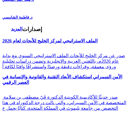
د. فاطمة الشامسي
إصدارات
المزيد
الملف الاستراتيجي لمركز الخليج للأبحاث لعام 2026
صدر عن مركز الخليج للأبحاث الملف الاستراتيجي السنوي مع بداية
عام 2026م، باللغتين العربية والانجليزية وتضمن دراسات تحليلية
ورؤى معمقة، وقراءات دقيقة ورصدًا واستشرافًا وافيًا لكافة أ
الأمن السيبراني استكشاف الأبعاد التقنية والقانونية والإنسانية في
العصر الرقمي
صدر حديثًا للأكاديمية الكويتية الدكتورة فَيّ مصطفى بن سلامة
المتخصصة في الأمن السيبراني، والتي نالت درجة الدكتوراه في هذا
التخصص من جامعة بليموث في المملكة المتحدة، كتابًا يحمل ع