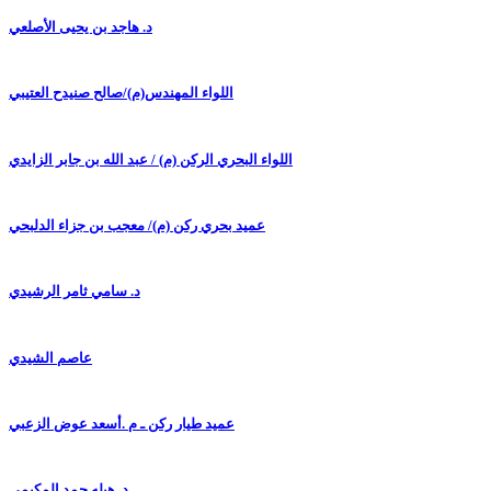
د. هاجد بن يحيى الأصلعي
اللواء المهندس(م)/صالح صنيدح العتيبي
اللواء البحري الركن (م) / عبد الله بن جابر الزايدي
عميد بحري ركن (م)/ معجب بن جزاء الدلبحي
د. سامي ثامر الرشيدي
عاصم الشيدي
عميد طيار ركن ـ م .أسعد عوض الزعبي
د. هيله حمد المكيمي