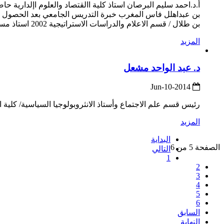
بن طلال / قسم الاعلام والدراسات الاستراتيجية 2002 استاذ مساعد جامعة العلوم التطبيقية / قسم العلوم السياسية ...
المزيد
د. عبد الواحد مشعل
2014-Jun-10
رئيس قسم علم الاجتماع وأستاذ الانثروبولوجيا السياسية/ كلية ال
المزيد
البداية
الصفحة 5 من 6
التالي
1
2
3
4
5
6
السابق
النهاية