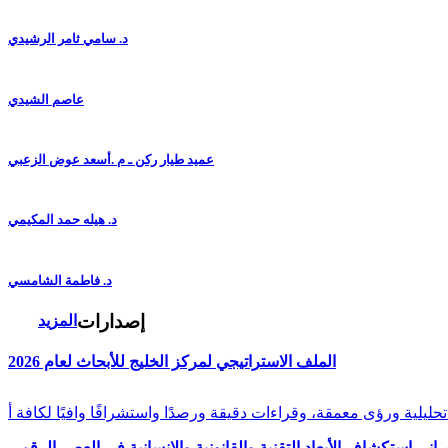
د. سامي ثامر الرشيدي
عاصم الشيدي
عميد طيار ركن ـ م .أسعد عوض الزعبي
د. هيله حمد المكيمي
د. فاطمة الشامسي
إصدارات
المزيد
الملف الاستراتيجي لمركز الخليج للأبحاث لعام 2026
راني استكشاف الأبعاد التقنية والقانونية والإنسانية في العصر الرقمي