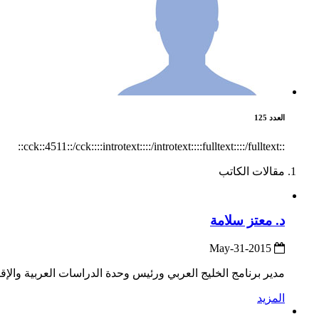
العدد 125
::cck::4511::/cck::::introtext::::/introtext::::fulltext::::/fulltext::
مقالات الكاتب
د. معتز سلامة
2015-May-31
مدير برنامج الخليج العربي ورئيس وحدة الدراسات العربية والإقلي
المزيد