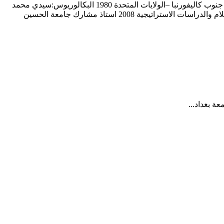
أ.د.احمد سليم البرصان استاذ كلية االقتصاد والعلوم اإلدارية حاصل على 1993 الدكتوراة: جامعة درم –بريطانيا 1985 الماجستير: جامعة جنوب كاليفورنبا –الولايات المتحدة 1980 البكالوريوس:سيدي محمد
بن عبداهلل فاس المغرب خبرة التدريس الجامعي بعد الحصول على أعلى درجة علمية 2016 استاذ جامعة الحسين بن طلال / قسم الاعلام والدراسات الاستراتيجية 2008 استاذ مشارك جامعة الحسين
ة بغداد...