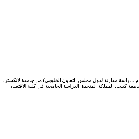
رئيس مركز الخليج للأبحاث حاصل على الدكتوراه في العلاقات الدولية (أمن الخليج: الديناميكيات والتصورات والسياسات 1968 ـ 2003م ـ دراسة مقارنة لدول مجلس التعاون الخليجي) من جامعة لانكستر،
معة كينت، المملكة المتحدة. الدراسة الجامعية في كلية الاقتصاد