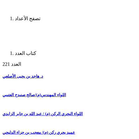
تصفح الأعداد
كتاب العدد
العدد 221
د. هاجد بن يحيى الأصلعي
اللواء المهندس(م)/صالح صنيدح العتيبي
اللواء البحري الركن (م) / عبد الله بن جابر الزايدي
عميد بحري ركن (م)/ معجب بن جزاء الدلبحي