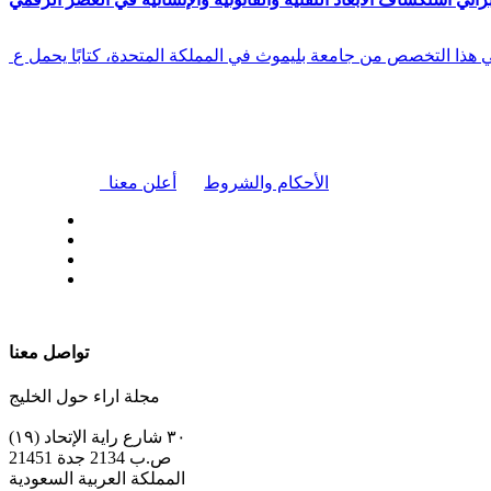
في هذا التخصص من جامعة بليموث في المملكة المتحدة، كتابًا يحمل ع
|
الأحكام والشروط
أعلن معنا
| تابعنا على
تواصل معنا
مجلة اراء حول الخليج
٣٠ شارع راية الإتحاد (١٩)
ص.ب 2134 جدة 21451
المملكة العربية السعودية