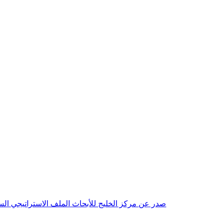
صدر عن مركز الخليج للأبحاث الملف الاستراتيجي السنوي مع بداية عام 2026م، باللغتين العربية والانجليزية وتضمن دراسات تحليلية ورؤى معمقة، 