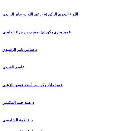
اللواء البحري الركن (م) / عبد الله بن جابر الزايدي
عميد بحري ركن (م)/ معجب بن جزاء الدلبحي
د. سامي ثامر الرشيدي
عاصم الشيدي
عميد طيار ركن ـ م .أسعد عوض الزعبي
د. هيله حمد المكيمي
د. فاطمة الشامسي