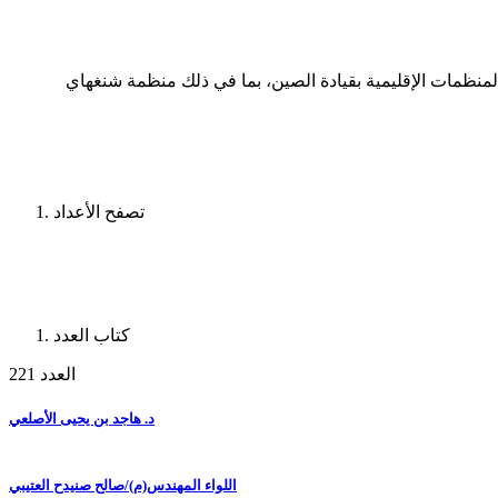
منظمات الإقليمية بقيادة الصين، بما في ذلك منظمة شنغهاي
تصفح الأعداد
كتاب العدد
العدد 221
د. هاجد بن يحيى الأصلعي
اللواء المهندس(م)/صالح صنيدح العتيبي