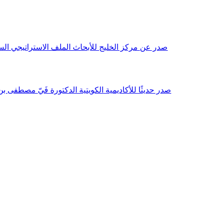
صدر عن مركز الخليج للأبحاث الملف الاستراتيجي السنوي مع بداية عام 2026م، باللغتين العربية والانجليزية وتضمن دراسات تحليلية ورؤى معمقة، 
صدر حديثًا للأكاديمية الكويتية الدكتورة فَيّ مصطفى