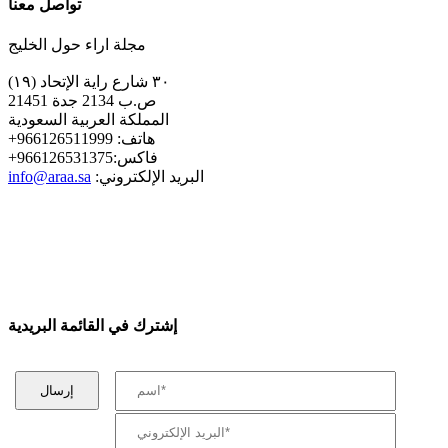
تواصل معنا
مجلة اراء حول الخليج
٣٠ شارع راية الإتحاد (١٩)
ص.ب 2134 جدة 21451
المملكة العربية السعودية
+هاتف: 966126511999
+فاكس:966126531375
:البريد الإلكتروني
info@araa.sa
إشترك في القائمة البريدية