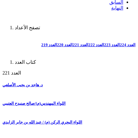
السابق
النهاية
تصفح الأعداد
العدد 224
العدد 223
العدد 222
العدد 221
العدد 220
العدد 219
كتاب العدد
العدد 221
د. هاجد بن يحيى الأصلعي
اللواء المهندس(م)/صالح صنيدح العتيبي
اللواء البحري الركن (م) / عبد الله بن جابر الزايدي