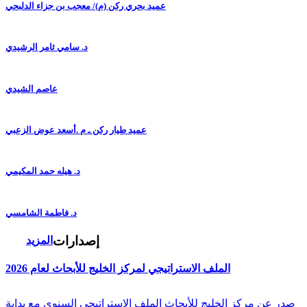
عميد بحري ركن (م)/ معجب بن جزاء الدلبحي
د. سامي ثامر الرشيدي
عاصم الشيدي
عميد طيار ركن ـ م .أسعد عوض الزعبي
د. هيله حمد المكيمي
د. فاطمة الشامسي
إصدارات
المزيد
الملف الاستراتيجي لمركز الخليج للأبحاث لعام 2026
صدر عن مركز الخليج للأبحاث الملف الاستراتيجي السنوي مع بداية