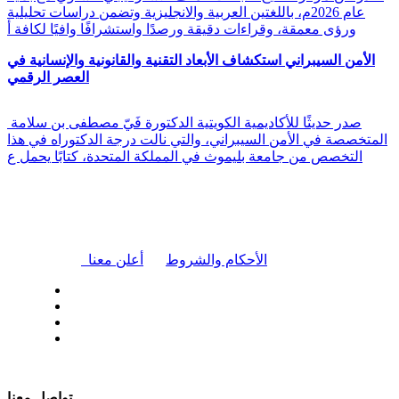
عام 2026م، باللغتين العربية والانجليزية وتضمن دراسات تحليلية
ورؤى معمقة، وقراءات دقيقة ورصدًا واستشرافًا وافيًا لكافة أ
الأمن السيبراني استكشاف الأبعاد التقنية والقانونية والإنسانية في
العصر الرقمي
صدر حديثًا للأكاديمية الكويتية الدكتورة فَيّ مصطفى بن سلامة
المتخصصة في الأمن السيبراني، والتي نالت درجة الدكتوراه في هذا
التخصص من جامعة بليموث في المملكة المتحدة، كتابًا يحمل ع
|
الأحكام والشروط
أعلن معنا
| تابعنا على
تواصل معنا