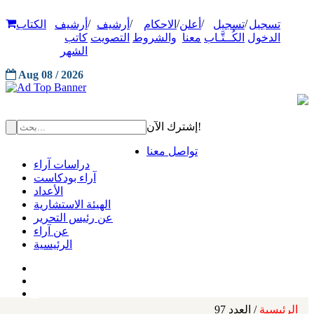
/
/
/
/
/
تسجيل
تسجيل
أعلن
الاحكام
أرشيف
أرشيف
الكتاب
الدخول
الكُــتَّـاب
معنا
والشروط
التصويت
كاتب
الشهر
Aug 08 / 2026
إشترك الآن!
تواصل معنا
دراسات آراء
آراء بودكاست
الأعداد
الهيئة الاستشارية
عن رئيس التحرير
عن آراء
الرئيسية
الرئيسية
/ العدد 97