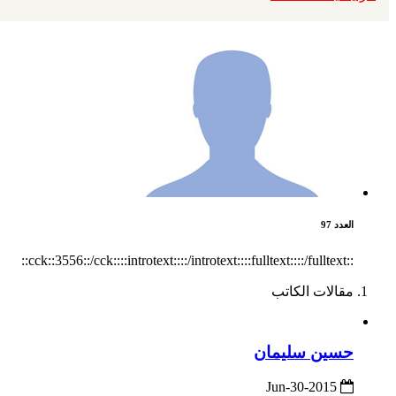
العدد 97
::cck::3556::/cck::::introtext::::/introtext::::fulltext::::/fulltext::
مقالات الكاتب
حسين سليمان
2015-Jun-30