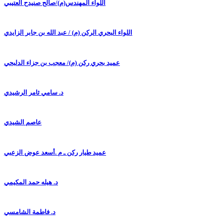
اللواء المهندس(م)/صالح صنيدح العتيبي
اللواء البحري الركن (م) / عبد الله بن جابر الزايدي
عميد بحري ركن (م)/ معجب بن جزاء الدلبحي
د. سامي ثامر الرشيدي
عاصم الشيدي
عميد طيار ركن ـ م .أسعد عوض الزعبي
د. هيله حمد المكيمي
د. فاطمة الشامسي