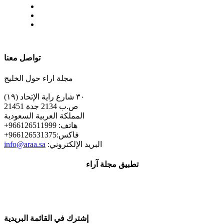
| تابعنا على
تواصل معنا
مجلة اراء حول الخليج
٣٠ شارع راية الإتحاد (١٩)
ص.ب 2134 جدة 21451
المملكة العربية السعودية
+هاتف: 966126511999
+فاكس:966126531375
:البريد الإلكتروني
info@araa.sa
تطبيق مجلة آراء
إشترك في القائمة البريدية