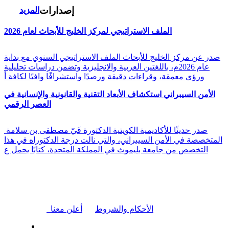
إصدارات
المزيد
الملف الاستراتيجي لمركز الخليج للأبحاث لعام 2026
صدر عن مركز الخليج للأبحاث الملف الاستراتيجي السنوي مع بداية
عام 2026م، باللغتين العربية والانجليزية وتضمن دراسات تحليلية
ورؤى معمقة، وقراءات دقيقة ورصدًا واستشرافًا وافيًا لكافة أ
الأمن السيبراني استكشاف الأبعاد التقنية والقانونية والإنسانية في
العصر الرقمي
صدر حديثًا للأكاديمية الكويتية الدكتورة فَيّ مصطفى بن سلامة
المتخصصة في الأمن السيبراني، والتي نالت درجة الدكتوراه في هذا
التخصص من جامعة بليموث في المملكة المتحدة، كتابًا يحمل ع
|
الأحكام والشروط
أعلن معنا