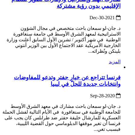
الإقليمي بدون رؤية مشتركة
2021-Dec-30
د. جان-لو سمعان باحث متخصص في مجال الشؤون
الاستراتيجية لمعهد الشرق الأوسط في جامعة سنغافورة
الوطنية في شهر أكتوبر / تشرين الأول السابق أعلنت وزارة
الخارجية الأمريكية عقد الاجتماع الأول بين الوزير أنتوني
بلينكن ونُظرائه...
المزيد
فرنسا تتراجع عن خيار حفتر وتدعو للمفاوضات
وانتخابات جديدة للحلّ في ليبيا
2020-Sep-28
د. جان-لو سمعان باحث مشارك في معهد الشرق الأوسط
للجامعة الوطنية في سنغافورة في الأيام التالية لفشل الحملة
العسكرية للمارشال خليفة حفتر ضد طرابلس كان يجب على
فرنسا أن تغير موقفها الدبلوماسي حول القضية الليبية،
فبسبب تغي...