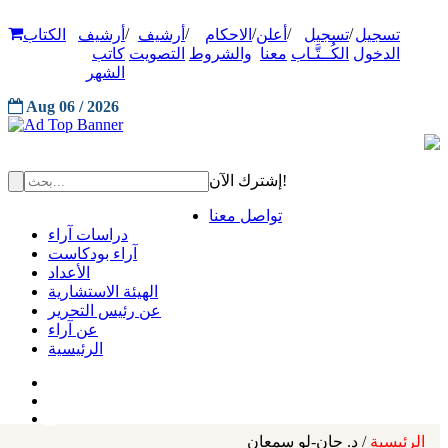
/
/
/
/
/
تسجيل
تسجيل
أعلن
الاحكام
أرشيف
أرشيف
الكتاب
الدخول
الكُــتَّـاب
معنا
والشروط
التصويت
كاتب
الشهر
Aug 06 / 2026
إشترك الآن!
تواصل معنا
دراسات آراء
آراء بودكاست
الأعداد
الهيئة الاستشارية
عن رئيس التحرير
عن آراء
الرئيسية
الرئيسية
/ د. جان-لو سمعان