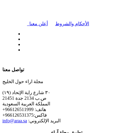
|
الأحكام والشروط
أعلن معنا
| تابعنا على
تواصل معنا
مجلة اراء حول الخليج
٣٠ شارع راية الإتحاد (١٩)
ص.ب 2134 جدة 21451
المملكة العربية السعودية
+هاتف: 966126511999
+فاكس:966126531375
:البريد الإلكتروني
info@araa.sa
تطبيق مجلة آراء