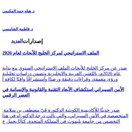
د. هيله حمد المكيمي
د. فاطمة الشامسي
إصدارات
المزيد
الملف الاستراتيجي لمركز الخليج للأبحاث لعام 2026
صدر عن مركز الخليج للأبحاث الملف الاستراتيجي السنوي مع بداية
عام 2026م، باللغتين العربية والانجليزية وتضمن دراسات تحليلية
ورؤى معمقة، وقراءات دقيقة ورصدًا واستشرافًا وافيًا لكافة أ
الأمن السيبراني استكشاف الأبعاد التقنية والقانونية والإنسانية في
العصر الرقمي
صدر حديثًا للأكاديمية الكويتية الدكتورة فَيّ مصطفى بن سلامة
المتخصصة في الأمن السيبراني، والتي نالت درجة الدكتوراه في هذا
التخصص من جامعة بليموث في المملكة المتحدة، كتابًا يحمل ع