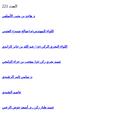
العدد 221
د. هاجد بن يحيى الأصلعي
اللواء المهندس(م)/صالح صنيدح العتيبي
اللواء البحري الركن (م) / عبد الله بن جابر الزايدي
عميد بحري ركن (م)/ معجب بن جزاء الدلبحي
د. سامي ثامر الرشيدي
عاصم الشيدي
عميد طيار ركن ـ م .أسعد عوض الزعبي