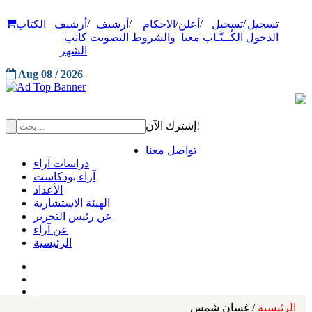
/
/
/
/
/
تسجيل
تسجيل
أعلن
الاحكام
أرشيف
أرشيف
الكتاب
الدخول
الكُــتَّـاب
معنا
والشروط
التصويت
كاتب
الشهر
Aug 08 / 2026
إشترك الآن!
تواصل معنا
دراسات آراء
آراء بودكاست
الأعداد
الهيئة الاستشارية
عن رئيس التحرير
عن آراء
الرئيسية
الرئيسية
/ غسان شمس