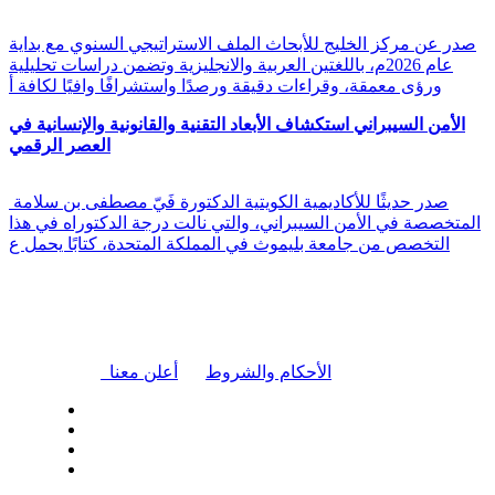
صدر عن مركز الخليج للأبحاث الملف الاستراتيجي السنوي مع بداية
عام 2026م، باللغتين العربية والانجليزية وتضمن دراسات تحليلية
ورؤى معمقة، وقراءات دقيقة ورصدًا واستشرافًا وافيًا لكافة أ
الأمن السيبراني استكشاف الأبعاد التقنية والقانونية والإنسانية في
العصر الرقمي
صدر حديثًا للأكاديمية الكويتية الدكتورة فَيّ مصطفى بن سلامة
المتخصصة في الأمن السيبراني، والتي نالت درجة الدكتوراه في هذا
التخصص من جامعة بليموث في المملكة المتحدة، كتابًا يحمل ع
|
الأحكام والشروط
أعلن معنا
| تابعنا على