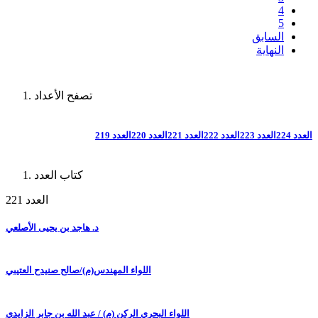
4
5
السابق
النهاية
تصفح الأعداد
العدد 224
العدد 223
العدد 222
العدد 221
العدد 220
العدد 219
كتاب العدد
العدد 221
د. هاجد بن يحيى الأصلعي
اللواء المهندس(م)/صالح صنيدح العتيبي
اللواء البحري الركن (م) / عبد الله بن جابر الزايدي