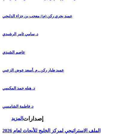
عميد بحري ركن (م)/ معجب بن جزاء الدلبحي
د. سامي ثامر الرشيدي
عاصم الشيدي
عميد طيار ركن ـ م .أسعد عوض الزعبي
د. هيله حمد المكيمي
د. فاطمة الشامسي
إصدارات
المزيد
الملف الاستراتيجي لمركز الخليج للأبحاث لعام 2026