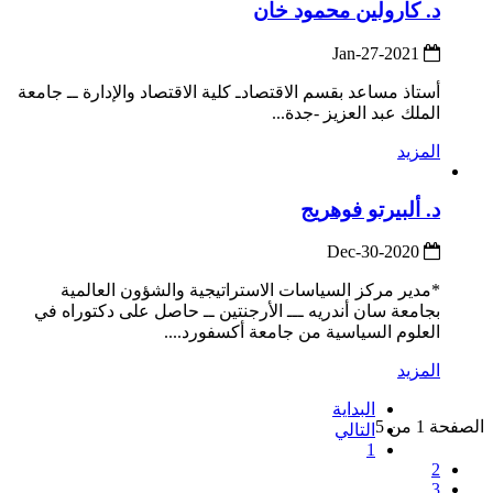
د. كارولين محمود خان
2021-Jan-27
أستاذ مساعد بقسم الاقتصادـ كلية الاقتصاد والإدارة ــ جامعة
الملك عبد العزيز -جدة...
المزيد
د. ألبيرتو فوهريج
2020-Dec-30
*مدير مركز السياسات الاستراتيجية والشؤون العالمية
بجامعة سان أندريه ـــ الأرجنتين ــ حاصل على دكتوراه في
العلوم السياسية من جامعة أكسفورد....
المزيد
البداية
الصفحة 1 من 5
التالي
1
2
3