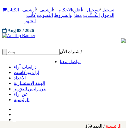
/
/
/
/
/
تسجيل
تسجيل
أعلن
الاحكام
أرشيف
أرشيف
الكتاب
الدخول
الكُــتَّـاب
معنا
والشروط
التصويت
كاتب
الشهر
Aug 08 / 2026
إشترك الآن!
تواصل معنا
دراسات آراء
آراء بودكاست
الأعداد
الهيئة الاستشارية
عن رئيس التحرير
عن آراء
الرئيسية
الرئيسية
/ العدد 159