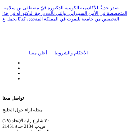
صدر حديثًا للأكاديمية الكويتية الدكتورة فَيّ مصطفى بن سلامة
المتخصصة في الأمن السيبراني، والتي نالت درجة الدكتوراه في هذا
التخصص من جامعة بليموث في المملكة المتحدة، كتابًا يحمل ع
|
الأحكام والشروط
أعلن معنا
| تابعنا على
تواصل معنا
مجلة اراء حول الخليج
٣٠ شارع راية الإتحاد (١٩)
ص.ب 2134 جدة 21451