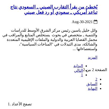
يُخطئ من يقرأ التقارب الصيني ـ السعودي نتاج
تباعد أمريكي ـ سعودي أو رد فعل صيني
2021-Aug-30
وائل خليل ياسين رئيس مركز الشرق الأوسط للدراسات
والتنمية ـ متخصص في بحوث يستخلص المتابع والمراقب في
مجمل القضايا العربية والدولية والملفات الإقليمية المتعددة
والشائكة، مدى التبدلات في "المناخات السياسية"،
واستعصاءاتها ...
المزيد
البداية
الصفحة 2 من 2
التالي
1
2
السابق
النهاية
تصفح الأعداد