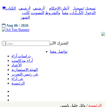
/
/
/
/
/
تسجيل
تسجيل
أعلن
الاحكام
أرشيف
أرشيف
الكتاب
الدخول
الكُــتَّـاب
معنا
والشروط
التصويت
كاتب
الشهر
Aug 06 / 2026
إشترك الآن!
تواصل معنا
دراسات آراء
آراء بودكاست
الأعداد
الهيئة الاستشارية
عن رئيس التحرير
عن آراء
الرئيسية
الرئيسية
/ وائل خليل ياسين