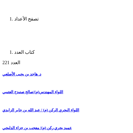
تصفح الأعداد
كتاب العدد
العدد 221
د. هاجد بن يحيى الأصلعي
اللواء المهندس(م)/صالح صنيدح العتيبي
اللواء البحري الركن (م) / عبد الله بن جابر الزايدي
عميد بحري ركن (م)/ معجب بن جزاء الدلبحي