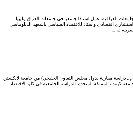
امعات العراقية. عمل استاذا جامعيا في جامعات العراق وليبيا
 استشاري اقتصادي واستاذ للاقتصاد السياسي بالمعهد الدبلوماسي
رئيس مركز الخليج للأبحاث حاصل على الدكتوراه في العلاقات الدولية (أمن الخليج: الديناميكيات والتصورات والسياسات 1968 ـ 2003م ـ دراسة مقارنة لدول مجلس التعاون الخليجي) من جامعة لانكستر،
معة كينت، المملكة المتحدة. الدراسة الجامعية في كلية الاقتصاد