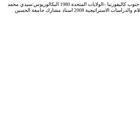
أ.د.احمد سليم البرصان استاذ كلية االقتصاد والعلوم اإلدارية حاصل على 1993 الدكتوراة: جامعة درم –بريطانيا 1985 الماجستير: جامعة جنوب كاليفورنبا –الولايات المتحدة 1980 البكالوريوس:سيدي محمد
بن عبداهلل فاس المغرب خبرة التدريس الجامعي بعد الحصول على أعلى درجة علمية 2016 استاذ جامعة الحسين بن طلال / قسم الاعلام والدراسات الاستراتيجية 2008 استاذ مشارك جامعة الحسين