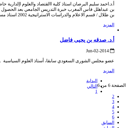
بن طلال / قسم الاعلام والدراسات الاستراتيجية 2002 استاذ مساعد جامعة العلوم التطبيقية / قسم العلوم السياسية ...
المزيد
أ.د. صدقه بن يحيى فاضل
2014-Jun-02
عضو مجلس الشورى السعودي سابقا، أستاذ العلوم السياسية ..
المزيد
البداية
الصفحة 6 من 6
التالي
1
2
3
4
5
6
السابق
النهاية