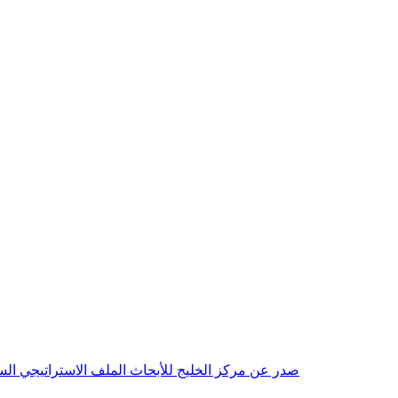
صدر عن مركز الخليج للأبحاث الملف الاستراتيجي السنوي مع بداية عام 2026م، باللغتين العربية والانجليزية وتضمن دراسات تحليلية ورؤى معمقة، 