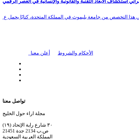
راني استكشاف الأبعاد التقنية والقانونية والإنسانية في العصر الرقمي
في هذا التخصص من جامعة بليموث في المملكة المتحدة، كتابًا يحمل ع
|
الأحكام والشروط
أعلن معنا
| تابعنا على
تواصل معنا
مجلة اراء حول الخليج
٣٠ شارع راية الإتحاد (١٩)
ص.ب 2134 جدة 21451
المملكة العربية السعودية