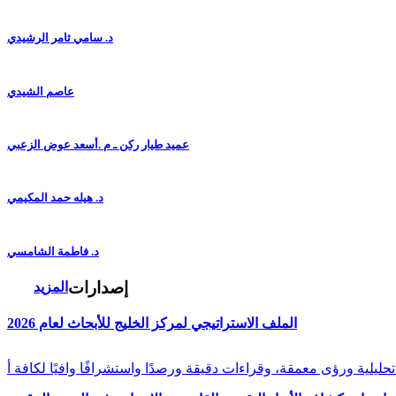
د. سامي ثامر الرشيدي
عاصم الشيدي
عميد طيار ركن ـ م .أسعد عوض الزعبي
د. هيله حمد المكيمي
د. فاطمة الشامسي
إصدارات
المزيد
الملف الاستراتيجي لمركز الخليج للأبحاث لعام 2026