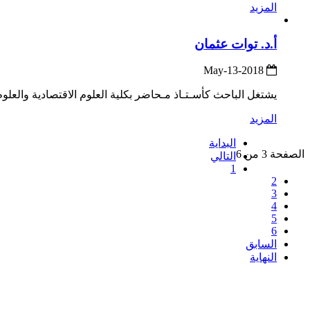
المزيد
أ.د. توات عثمان
2018-May-13
يشتغل الباحث كأسـتـاذ مـحاضر بكلية العلوم الاقتصادية والعلوم التجارية و علوم التسيير، جامعة الجزائر3 (الجزائر
المزيد
البداية
الصفحة 3 من 6
التالي
1
2
3
4
5
6
السابق
النهاية