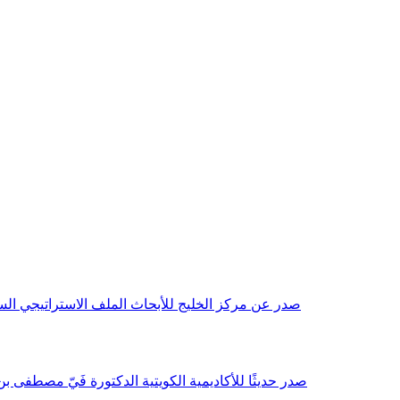
صدر عن مركز الخليج للأبحاث الملف الاستراتيجي السنوي مع بداية عام 2026م، باللغتين العربية والانجليزية وتضمن دراسات تحليلية ورؤى معمقة، 
صدر حديثًا للأكاديمية الكويتية الدكتورة فَيّ مصطفى