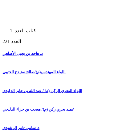
كتاب العدد
العدد 221
د. هاجد بن يحيى الأصلعي
اللواء المهندس(م)/صالح صنيدح العتيبي
اللواء البحري الركن (م) / عبد الله بن جابر الزايدي
عميد بحري ركن (م)/ معجب بن جزاء الدلبحي
د. سامي ثامر الرشيدي