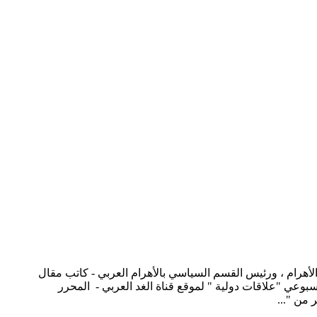
قم 7744 - المتخصص في العلاقات الدولية بمؤسسة الأهرام ، ورئيس القسم السياسي بالأهرام العربي - كاتب مقال
سبوعي "علاقات دولية " لموقع قناة الغد العربي - المحرر