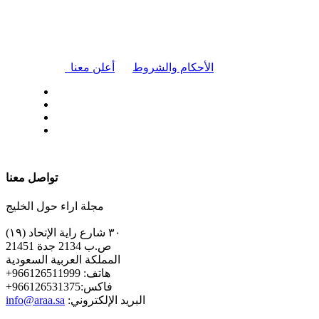
|
الأحكام والشروط
أعلن معنا
| تابعنا على
تواصل معنا
مجلة اراء حول الخليج
٣٠ شارع راية الإتحاد (١٩)
ص.ب 2134 جدة 21451
المملكة العربية السعودية
+هاتف: 966126511999
+فاكس:966126531375
:البريد الإلكتروني
info@araa.sa