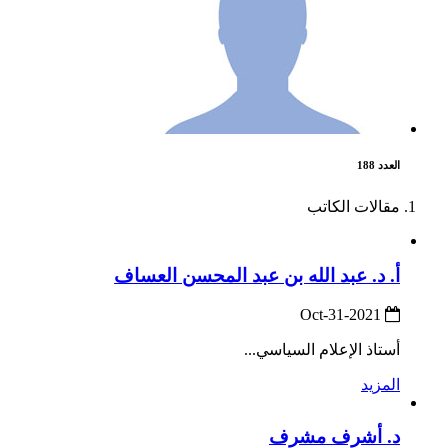
العدد 188
مقالات الكاتب
أ. د. عبد الله بن عبد المحسن العساف
2021-Oct-31
أستاذ الإعلام السياسي...
المزيد
د. أشرف مشرف