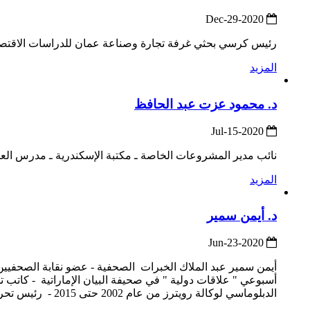
2020-Dec-29
رئيس كرسي بحثي غرفة تجارة وصناعة عمان للدراسات الاقتصاد
المزيد
د. محمود عزت عبد الحافظ
2020-Jul-15
نائب مدير المشروعات الخاصة ـ مكتبة الإسكندرية ـ مدرس العلوم 
المزيد
د. أيمن سمير
2020-Jun-23
أسبوعي " علاقات دولية " في صحيفة البيان الإماراتية - كاتب ت
الدبلوماسي لوكالة رويترز من عام 2002 حتى 2015 - رئيس تحرير جريدة السياسة المصرية الأسبوعية " إنجليزي – عربي " - كتابة الكثير من "...