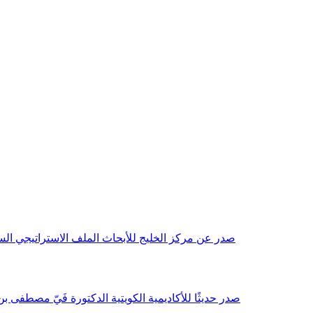
صدر عن مركز الخليج للأبحاث الملف الاستراتيجي السنوي مع بداية عام 2026م، باللغتين العربية والانجليزية وتضمن دراسات تحليلية ورؤى معمقة، 
صدر حديثًا للأكاديمية الكويتية الدكتورة فَيّ مصطفى