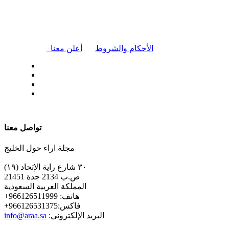
|
الأحكام والشروط
أعلن معنا
| تابعنا على
تواصل معنا
مجلة اراء حول الخليج
٣٠ شارع راية الإتحاد (١٩)
ص.ب 2134 جدة 21451
المملكة العربية السعودية
+هاتف: 966126511999
+فاكس:966126531375
:البريد الإلكتروني
info@araa.sa