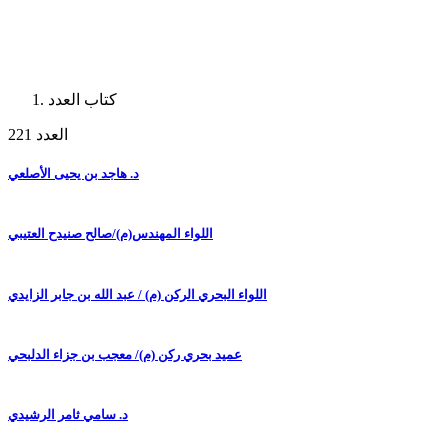
كتاب العدد
العدد 221
د. هاجد بن يحيى الأصلعي
اللواء المهندس(م)/صالح صنيدح العتيبي
اللواء البحري الركن (م) / عبد الله بن جابر الزايدي
عميد بحري ركن (م)/ معجب بن جزاء الدلبحي
د. سامي ثامر الرشيدي