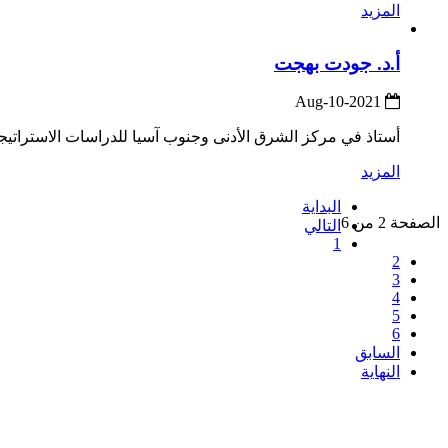
المزيد
أ.د. جودت بهجت
2021-Aug-10
أستاذ في مركز الشرق الأدنى وجنوب آسيا للدراسات الاستراتيجية بجامعة الدفاع
المزيد
البداية
الصفحة 2 من 6
التالي
1
2
3
4
5
6
السابق
النهاية