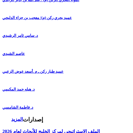
عميد بحري ركن (م)/ معجب بن جزاء الدلبحي
د. سامي ثامر الرشيدي
عاصم الشيدي
عميد طيار ركن ـ م .أسعد عوض الزعبي
د. هيله حمد المكيمي
د. فاطمة الشامسي
إصدارات
المزيد
الملف الاستراتيجي لمركز الخليج للأبحاث لعام 2026