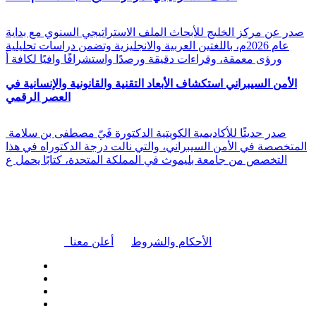
صدر عن مركز الخليج للأبحاث الملف الاستراتيجي السنوي مع بداية
عام 2026م، باللغتين العربية والانجليزية وتضمن دراسات تحليلية
ورؤى معمقة، وقراءات دقيقة ورصدًا واستشرافًا وافيًا لكافة أ
الأمن السيبراني استكشاف الأبعاد التقنية والقانونية والإنسانية في
العصر الرقمي
صدر حديثًا للأكاديمية الكويتية الدكتورة فَيّ مصطفى بن سلامة
المتخصصة في الأمن السيبراني، والتي نالت درجة الدكتوراه في هذا
التخصص من جامعة بليموث في المملكة المتحدة، كتابًا يحمل ع
|
الأحكام والشروط
أعلن معنا
| تابعنا على