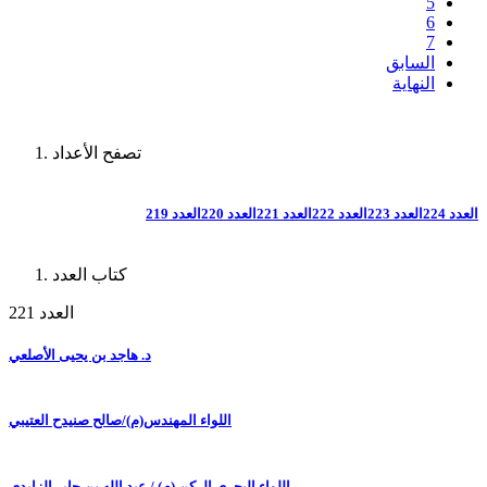
5
6
7
السابق
النهاية
تصفح الأعداد
العدد 224
العدد 223
العدد 222
العدد 221
العدد 220
العدد 219
كتاب العدد
العدد 221
د. هاجد بن يحيى الأصلعي
اللواء المهندس(م)/صالح صنيدح العتيبي
اللواء البحري الركن (م) / عبد الله بن جابر الزايدي