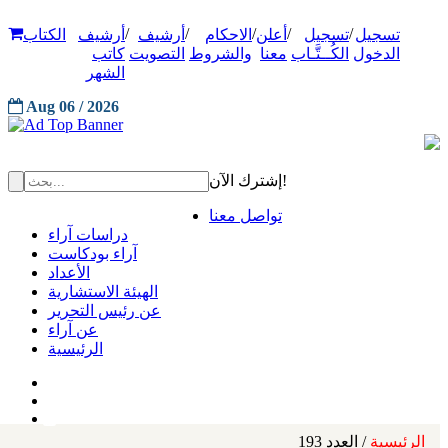
/
/
/
/
/
تسجيل
تسجيل
أعلن
الاحكام
أرشيف
أرشيف
الكتاب
الدخول
الكُــتَّـاب
معنا
والشروط
التصويت
كاتب
الشهر
Aug 06 / 2026
إشترك الآن!
تواصل معنا
دراسات آراء
آراء بودكاست
الأعداد
الهيئة الاستشارية
عن رئيس التحرير
عن آراء
الرئيسية
الرئيسية
/ العدد 193