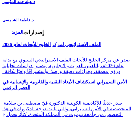
د. هيله حمد المكيمي
د. فاطمة الشامسي
إصدارات
المزيد
الملف الاستراتيجي لمركز الخليج للأبحاث لعام 2026
صدر عن مركز الخليج للأبحاث الملف الاستراتيجي السنوي مع بداية
عام 2026م، باللغتين العربية والانجليزية وتضمن دراسات تحليلية
ورؤى معمقة، وقراءات دقيقة ورصدًا واستشرافًا وافيًا لكافة أ
الأمن السيبراني استكشاف الأبعاد التقنية والقانونية والإنسانية في
العصر الرقمي
صدر حديثًا للأكاديمية الكويتية الدكتورة فَيّ مصطفى بن سلامة
المتخصصة في الأمن السيبراني، والتي نالت درجة الدكتوراه في هذا
التخصص من جامعة بليموث في المملكة المتحدة، كتابًا يحمل ع