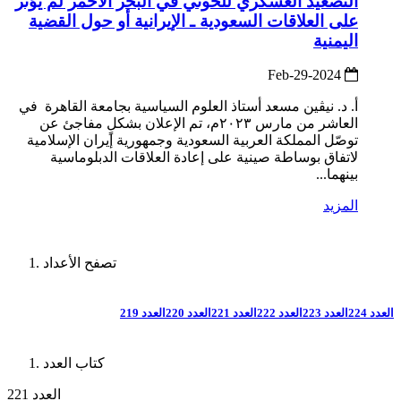
التصعيد العسكري للحوثي في البحر الأحمر لم يؤثر
على العلاقات السعودية ـ الإيرانية أو حول القضية
اليمنية
2024-Feb-29
أ. د. نيڤين مسعد أستاذ العلوم السياسية بجامعة القاهرة في
العاشر من مارس ٢٠٢٣م، تم الإعلان بشكلٍ مفاجئ عن
توصّل المملكة العربية السعودية وجمهورية إيران الإسلامية
لاتفاق بوساطة صينية على إعادة العلاقات الدبلوماسية
بينهما...
المزيد
تصفح الأعداد
العدد 224
العدد 223
العدد 222
العدد 221
العدد 220
العدد 219
كتاب العدد
العدد 221