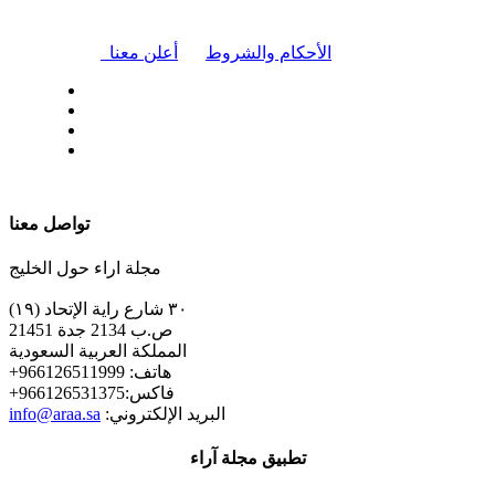
|
الأحكام والشروط
أعلن معنا
| تابعنا على
تواصل معنا
مجلة اراء حول الخليج
٣٠ شارع راية الإتحاد (١٩)
ص.ب 2134 جدة 21451
المملكة العربية السعودية
+هاتف: 966126511999
+فاكس:966126531375
:البريد الإلكتروني
info@araa.sa
تطبيق مجلة آراء