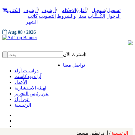
/
/
/
/
/
تسجيل
تسجيل
أعلن
الاحكام
أرشيف
أرشيف
الكتاب
الدخول
الكُــتَّـاب
معنا
والشروط
التصويت
كاتب
الشهر
Aug 08 / 2026
إشترك الآن!
تواصل معنا
دراسات آراء
آراء بودكاست
الأعداد
الهيئة الاستشارية
عن رئيس التحرير
عن آراء
الرئيسية
الرئيسية
/ أ. د. نيڤين مسعد