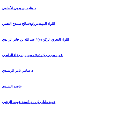
د. هاجد بن يحيى الأصلعي
اللواء المهندس(م)/صالح صنيدح العتيبي
اللواء البحري الركن (م) / عبد الله بن جابر الزايدي
عميد بحري ركن (م)/ معجب بن جزاء الدلبحي
د. سامي ثامر الرشيدي
عاصم الشيدي
عميد طيار ركن ـ م .أسعد عوض الزعبي