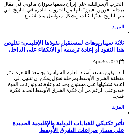
الحرب الإسرائيلية على إيران تصفها سوزان مالوني في مقال
بمجلة" فورين أفيرز" بأنها من الحروب النادرة في التاريخ التي
يتم التلويح بشنّها بثبات وبشكل متواصل منذ ثلاثة ع...
المزيد
ثلاثة سيناريوهات لمستقبل نفوذها الإقليمي: تقليص
هذا النفوذ أو إعادة ترميمه أو الانكفاء على الداخل
2025-Apr-30
أ. د. نيڤين مسعد أستاذ العلوم السياسية بجامعة القاهرة تمّر
منطقة الشرق الأوسط بمرحلة تحوّل يمكن أن تنتهي إلى
إعادة تشكيلها على مستوى وحداته وعلاقاته وتوازنات القوة
فيه.وعلى الرغم من أن فكرة الشرق الأوسط الجديد فكرة
قدي...
المزيد
تأثير تكتيكي للقيادات الدولية والإقليمية الجديدة
على مسار صراعات الشرق الأوسط