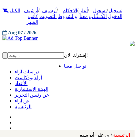
/
/
/
/
/
تسجيل
تسجيل
أعلن
الاحكام
أرشيف
أرشيف
الكتاب
الدخول
الكُــتَّـاب
معنا
والشروط
التصويت
كاتب
الشهر
Aug 07 / 2026
إشترك الآن!
تواصل معنا
دراسات آراء
آراء بودكاست
الأعداد
الهيئة الاستشارية
عن رئيس التحرير
عن آراء
الرئيسية
الرئيسية
/ م. علي أبو سبع