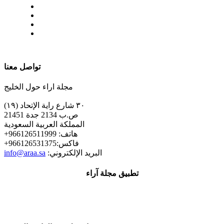
| تابعنا على
تواصل معنا
مجلة اراء حول الخليج
٣٠ شارع راية الإتحاد (١٩)
ص.ب 2134 جدة 21451
المملكة العربية السعودية
+هاتف: 966126511999
+فاكس:966126531375
:البريد الإلكتروني
info@araa.sa
تطبيق مجلة آراء