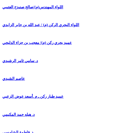
اللواء المهندس(م)/صالح صنيدح العتيبي
اللواء البحري الركن (م) / عبد الله بن جابر الزايدي
عميد بحري ركن (م)/ معجب بن جزاء الدلبحي
د. سامي ثامر الرشيدي
عاصم الشيدي
عميد طيار ركن ـ م .أسعد عوض الزعبي
د. هيله حمد المكيمي
د. فاطمة الشامسي