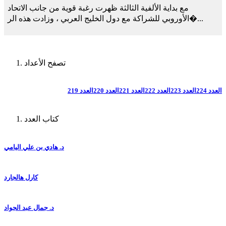
مع بداية الألفية الثالثة ظهرت رغبة قوية من جانب الاتحاد
الأوروبي للشراكة مع دول الخليج العربي ، وزادت هذه الر�...
تصفح الأعداد
العدد 224
العدد 223
العدد 222
العدد 221
العدد 220
العدد 219
كتاب العدد
د. هادي بن علي اليامي
كارل هالجارد
د. جمال عبد الجواد