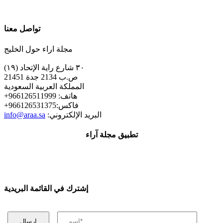
تواصل معنا
مجلة اراء حول الخليج
٣٠ شارع راية الإتحاد (١٩)
ص.ب 2134 جدة 21451
المملكة العربية السعودية
+هاتف: 966126511999
+فاكس:966126531375
:البريد الإلكتروني
info@araa.sa
تطبيق مجلة آراء
إشترك في القائمة البريدية