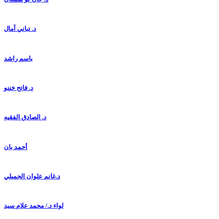
د. تباني آمال
باسم راشد
د. فاتح خننو
د. الصادق الفقيه
أحمد بان
د.غانم علوان الجميلي
لواء د./ محمد علام سيد