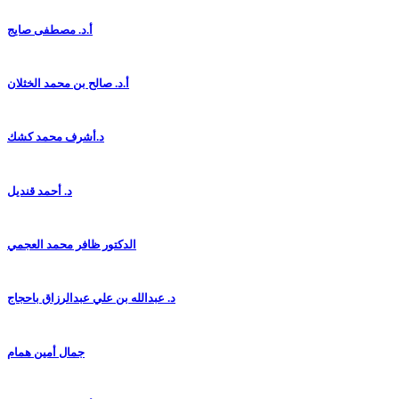
أ.د. مصطفى صايج
أ.د. صالح بن محمد الخثلان
د.أشرف محمد كشك
د. أحمد قنديل
الدكتور ظافر محمد العجمي
د. عبدالله بن علي عبدالرزاق باحجاج
جمال أمين همام