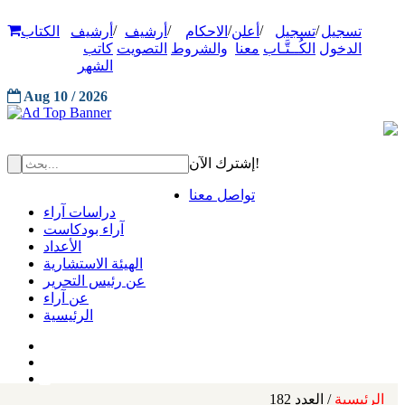
/
/
/
/
/
تسجيل
تسجيل
أعلن
الاحكام
أرشيف
أرشيف
الكتاب
الدخول
الكُــتَّـاب
معنا
والشروط
التصويت
كاتب
الشهر
Aug 10 / 2026
إشترك الآن!
تواصل معنا
دراسات آراء
آراء بودكاست
الأعداد
الهيئة الاستشارية
عن رئيس التحرير
عن آراء
الرئيسية
الرئيسية
/ العدد 182