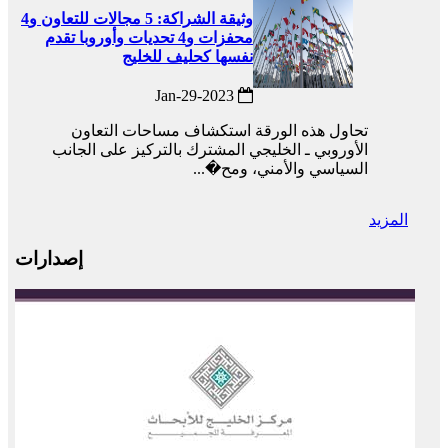
وثيقة الشراكة: 5 مجالات للتعاون و4
محفزات و4 تحديات وأوروبا تقدم
نفسها كحليف للخليج
2023-Jan-29
تحاول هذه الورقة استكشاف مساحات التعاون
الأوروبي ـ الخليجي المشترك بالتركيز على الجانب
السياسي والأمني، ومح�...
المزيد
إصدارات