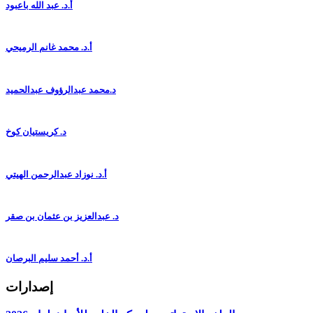
أ.د. عبد الله باعبود
أ.د. محمد غانم الرميحي
د.محمد عبدالرؤوف عبدالحميد
د. كريستيان كوخ
أ.د. نوزاد عبدالرحمن الهيتي
د. عبدالعزيز بن عثمان بن صقر
أ.د. أحمد سليم البرصان
إصدارات