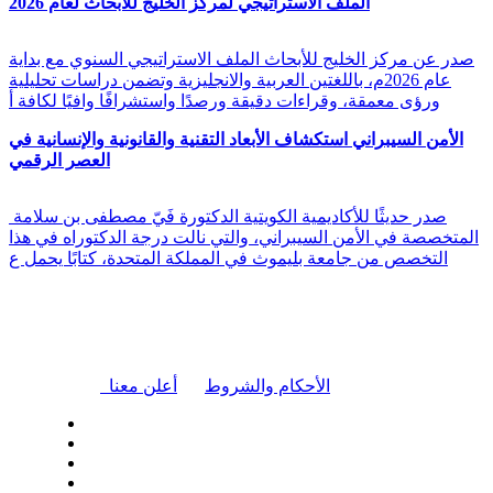
الملف الاستراتيجي لمركز الخليج للأبحاث لعام 2026
صدر عن مركز الخليج للأبحاث الملف الاستراتيجي السنوي مع بداية
عام 2026م، باللغتين العربية والانجليزية وتضمن دراسات تحليلية
ورؤى معمقة، وقراءات دقيقة ورصدًا واستشرافًا وافيًا لكافة أ
الأمن السيبراني استكشاف الأبعاد التقنية والقانونية والإنسانية في
العصر الرقمي
صدر حديثًا للأكاديمية الكويتية الدكتورة فَيّ مصطفى بن سلامة
المتخصصة في الأمن السيبراني، والتي نالت درجة الدكتوراه في هذا
التخصص من جامعة بليموث في المملكة المتحدة، كتابًا يحمل ع
|
الأحكام والشروط
أعلن معنا
| تابعنا على