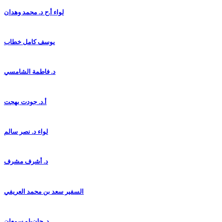
لواء أ.ح د. محمد وهدان
يوسف كامل خطاب
د. فاطمة الشامسي
أ.د. جودت بهجت
لواء د. نصر سالم
د. أشرف مشرف
السفير سعد بن محمد العريفي
د. جان-لو سمعان